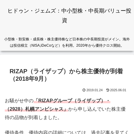
ヒドゥン・ジェムズ：中小型株・中長期バリュー投
資
小型株・割安株・成長株・株主優待株など日本株の中長期投資がメイン。海外
は投信積立（NISA,iDeCoなど）を利用。2020年から優待クロス開始。
RIZAP（ライザップ）から株主優待が到着
（2018年9月）
2019.01.24
2025.06.01
お騒がせ中の
「RIZAPグループ（ライザップ）・
（2928）札幌アンビシャス」
から申し込んでいた株主優
待の品物が到着しました。
優待条件、優待内容の詳細については、過去記事を見てく