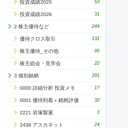
53
投資成績2025
31
投資成績2026
244
2 株主優待など
131
優待クロス取引
95
株主優待_その他
22
株主総会・見学会
291
3 個別銘柄
17
0000 詳細分析 投資メモ
32
0001 優待到着＋銘柄評価
3
2221 岩塚製菓
24
2438 アスカネット