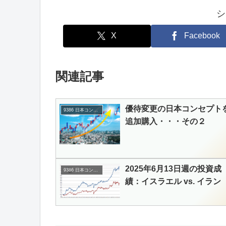
シ
X
Facebook
関連記事
優待変更の日本コンセプト
9386 日本コンセプト
追加購入・・・その２
2025年6月13日週の投資成
9386 日本コンセプト
績：イスラエル vs. イラン