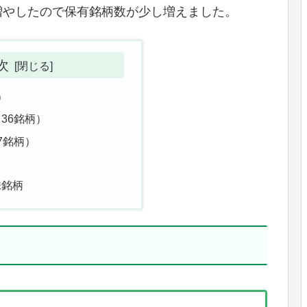
増やしたので保有銘柄数が少し増えました。
次
）
36銘柄）
7銘柄）
株銘柄