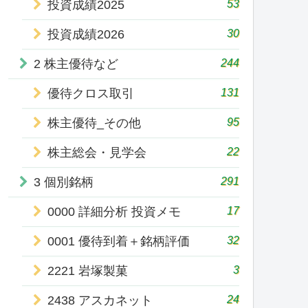
53
投資成績2025
30
投資成績2026
244
2 株主優待など
131
優待クロス取引
95
株主優待_その他
22
株主総会・見学会
291
3 個別銘柄
17
0000 詳細分析 投資メモ
32
0001 優待到着＋銘柄評価
3
2221 岩塚製菓
24
2438 アスカネット