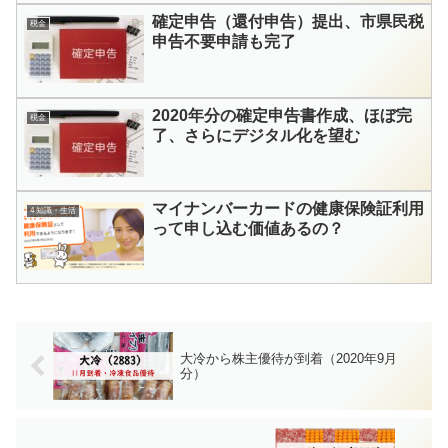
確定申告（還付申告）提出、市県民税
税金
申告不要申請も完了
2020年分の確定申告書作成、ほぼ完
税金
了、さらにデジタル化を望む
マイナンバーカードの健康保険証利用
4 知識・生活
って申し込む価値あるの？
大冷から株主優待が到着（2020年9月
分）