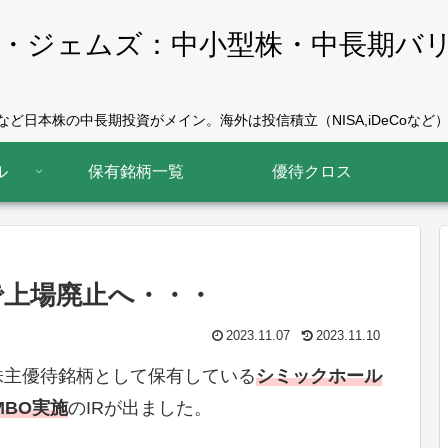
・ジェムズ：中小型株・中長期バ
ど日本株の中長期投資がメイン。海外は投信積立（NISA,iDeCoなど）
ル
保有銘柄一覧
優待クロス
Oで上場廃止へ・・・
2023.11.07
2023.11.10
株主優待銘柄として保有している
シミックホール
MBO実施
のIRが出ました。