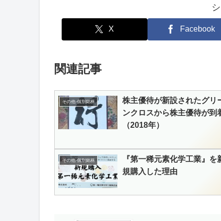
シ
X
Facebook
関連記事
株主優待が新設されたグリ
その他-個別銘柄
ンクロスから株主優待が到
（2018年）
『第一稀元素化学工業』を
その他-個別銘柄
規購入した理由