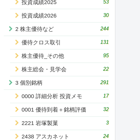
53
投資成績2025
30
投資成績2026
244
2 株主優待など
131
優待クロス取引
95
株主優待_その他
22
株主総会・見学会
291
3 個別銘柄
17
0000 詳細分析 投資メモ
32
0001 優待到着＋銘柄評価
3
2221 岩塚製菓
24
2438 アスカネット