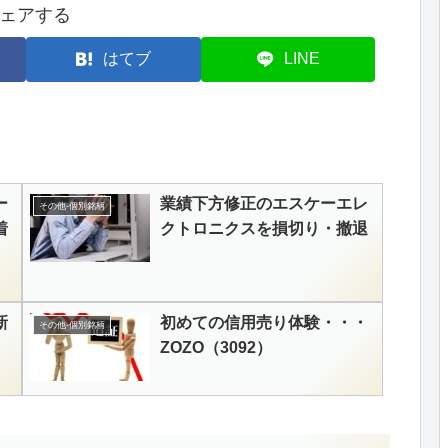
ェアする
はてブ
LINE
ー
業績下方修正のエスケーエレ
その他-個別銘柄
着
クトロニクスを損切り・撤退
新
初めての信用売り体験・・・
その他-個別銘柄
ZOZO（3092）