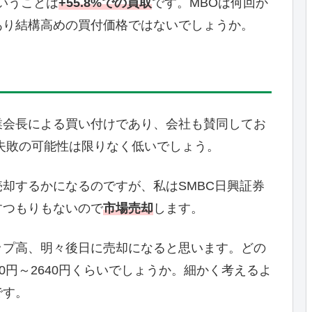
ということは
+55.8%での買取
です。MBOは何回か
もあり結構高めの買付価格ではないでしょうか。
業会長による買い付けであり、会社も賛同してお
失敗の可能性は限りなく低いでしょう。
却するかになるのですが、私はSMBC日興証券
すつもりもないので
市場売却
します。
ップ高、明々後日に売却になると思います。どの
0円～2640円くらいでしょうか。細かく考えるよ
です。