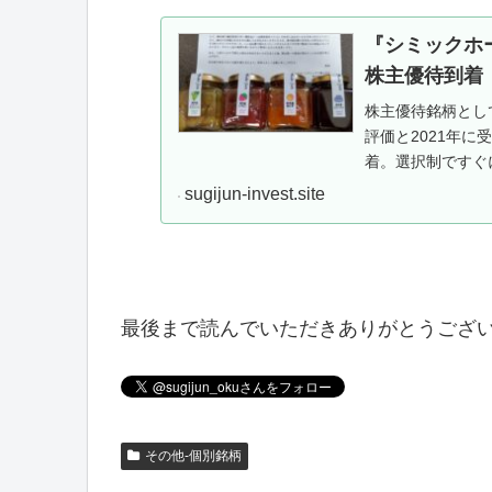
『シミックホー
株主優待到着
株主優待銘柄とし
評価と2021年に
着。選択制ですぐ
ておおよその日程が
sugijun-invest.site
最後まで読んでいただきありがとうござ
その他-個別銘柄