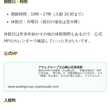
開館日・時間
開館時間：10時～17時（入館 16:30まで）
休館日：月曜日（祝日の場合は翌火曜）
休館日は年末年始やその他の休館期間もあるので、公式
HPのカレンダーで確認していった方がいいです。
公式HP
アサヒグループ大山崎山荘美術館
築約100年の名建築「大山崎山荘」、安藤忠雄設計「地中
の宝石箱」「夢の箱」で、民藝運動ゆかりの作品や、モネ
《睡蓮》等を展示。天王山中腹に位置し、テラスからの絶
景、美しい庭園など四季折々に楽しめます。
www.asahigroup-oyamazaki.com
入館料