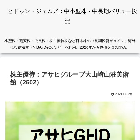
ヒドゥン・ジェムズ：中小型株・中長期バリュー投
資
小型株・割安株・成長株・株主優待株など日本株の中長期投資がメイン。海外
は投信積立（NISA,iDeCoなど）を利用。2020年から優待クロス開始。
株主優待：アサヒグループ大山崎山荘美術
館（2502）
2024.06.28