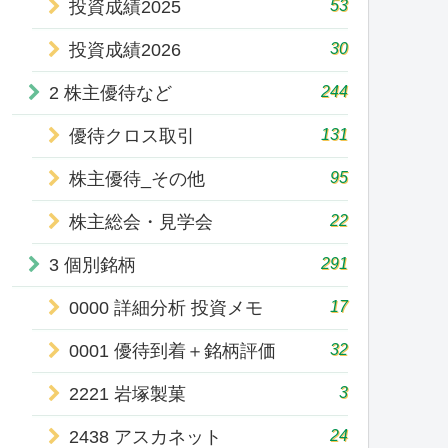
53
投資成績2025
30
投資成績2026
244
2 株主優待など
131
優待クロス取引
95
株主優待_その他
22
株主総会・見学会
291
3 個別銘柄
17
0000 詳細分析 投資メモ
32
0001 優待到着＋銘柄評価
3
2221 岩塚製菓
24
2438 アスカネット