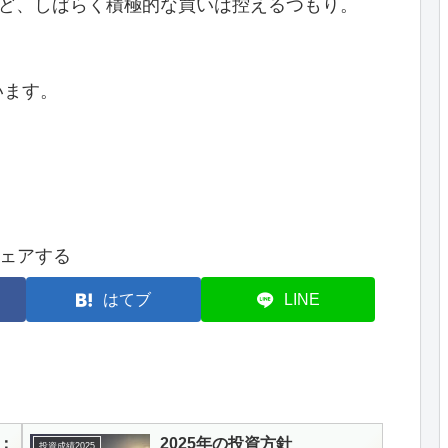
けど、しばらく積極的な買いは控えるつもり。
います。
ェアする
はてブ
LINE
績：
2025年の投資方針
投資成績2025