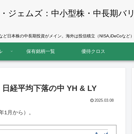
・ジェムズ：中小型株・中長期バ
ど日本株の中長期投資がメイン。海外は投信積立（NISA,iDeCoなど）
ル
保有銘柄一覧
優待クロス
日経平均下落の中 YH & LY
2025.03.08
4年1月から）。