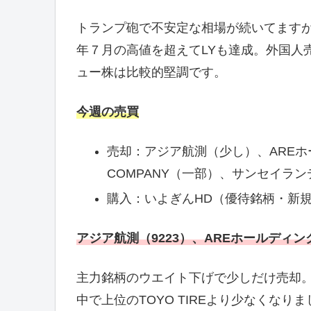
トランプ砲で不安定な相場が続いてますが
年７月の高値を超えてLYも達成。外国人
ュー株は比較的堅調です。
今週の売買
売却：アジア航測（少し）、AREホー
COMPANY（一部）、サンセイラ
購入：いよぎんHD（優待銘柄・新
アジア航測（9223）、AREホールディング
主力銘柄のウエイト下げで少しだけ売却。
中で上位のTOYO TIREより少なくなり