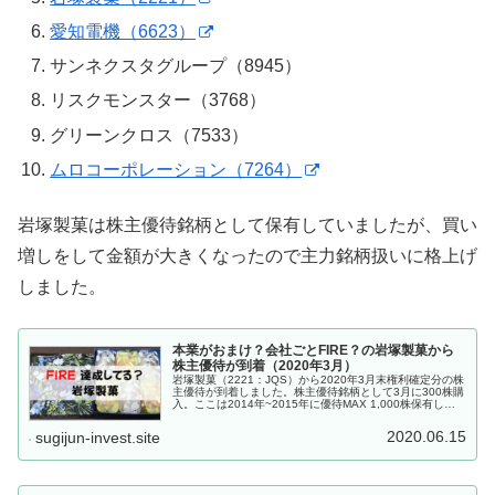
愛知電機（6623）
サンネクスタグループ（8945）
リスクモンスター（3768）
グリーンクロス（7533）
ムロコーポレーション（7264）
岩塚製菓は株主優待銘柄として保有していましたが、買い
増しをして金額が大きくなったので主力銘柄扱いに格上げ
しました。
本業がおまけ？会社ごとFIRE？の岩塚製菓から
株主優待が到着（2020年3月）
岩塚製菓（2221：JQS）から2020年3月末権利確定分の株
主優待が到着しました。株主優待銘柄として3月に300株購
入。ここは2014年~2015年に優待MAX 1,000株保有して
いた時期があり、それ以来の株主優待になります。この会
社、...
2020.06.15
sugijun-invest.site