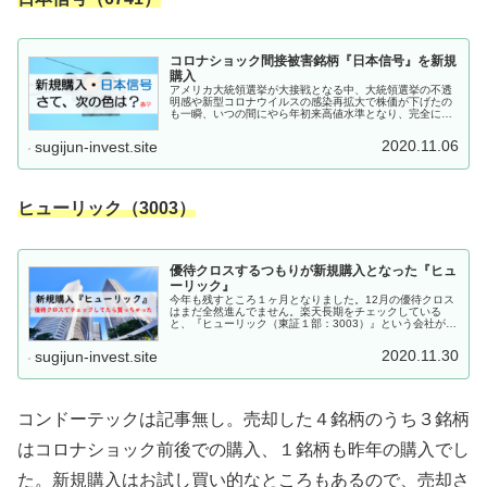
コロナショック間接被害銘柄『日本信号』を新規
購入
アメリカ大統領選挙が大接戦となる中、大統領選挙の不透
明感や新型コロナウイルスの感染再拡大で株価が下げたの
も一瞬、いつの間にやら年初来高値水準となり、完全にコ
ロナショックが無かったものになっている株式市場です。
そんな中、『日本信号（東証１部：...
2020.11.06
sugijun-invest.site
ヒューリック（3003）
優待クロスするつもりが新規購入となった『ヒュ
ーリック』
今年も残すところ１ヶ月となりました。12月の優待クロス
はまだ全然進んでません。楽天長期をチェックしている
と、『ヒューリック（東証１部：3003）』という会社があ
りました。最初は優待クロスしようかなぁと思ったのです
が、なかなか良さそうな会社な...
2020.11.30
sugijun-invest.site
コンドーテックは記事無し。売却した４銘柄のうち３銘柄
はコロナショック前後での購入、１銘柄も昨年の購入でし
た。新規購入はお試し買い的なところもあるので、売却さ