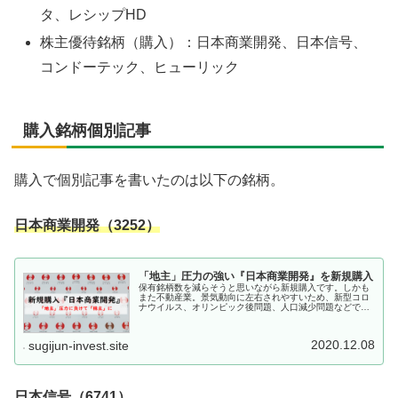
タ、レシップHD
株主優待銘柄（購入）：日本商業開発、日本信号、
コンドーテック、ヒューリック
購入銘柄個別記事
購入で個別記事を書いたのは以下の銘柄。
日本商業開発（3252）
「地主」圧力の強い『日本商業開発』を新規購入
保有銘柄数を減らそうと思いながら新規購入です。しかも
また不動産業。景気動向に左右されやすいため、新型コロ
ナウイルス、オリンピック後問題、人口減少問題などで先
行き不透明な中、割安放置されている銘柄が多い気がしま
す。今から思えば9月の優待クロス...
2020.12.08
sugijun-invest.site
日本信号（6741）