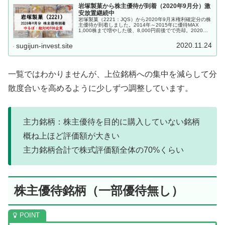
岩塚製菓から株主優待が到着（2020年9月分）激
安放置継続中
岩塚製菓（2221：JQS）から2020年9月末権利確定分の株
主優待が到着しました。2014年～2015年に優待MAX
1,000株まで増やした後、8,000円前後でで売却。2020年3
月に株主優待銘柄として300株再購入、6月に500株ま...
2020.11.24
sugijun-invest.site
一覧ではわかりませんが、上位銘柄への集中を減らして分
散度合いを高めるように少しずつ調整しています。
主力銘柄：株主優待を目的に購入していない銘柄
概ね上ほど評価額が大きい
主力銘柄合計で株式評価額全体の70%くらい
株主優待銘柄（一部優待無し）